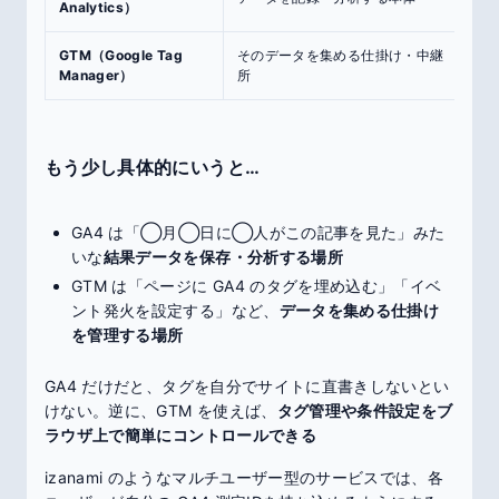
Analytics）
GTM（Google Tag
そのデータを集める仕掛け・中継
セ
Manager）
所
箱
もう少し具体的にいうと…
GA4 は「◯月◯日に◯人がこの記事を見た」みた
いな
結果データを保存・分析する場所
GTM は「ページに GA4 のタグを埋め込む」「イベ
ント発火を設定する」など、
データを集める仕掛け
を管理する場所
GA4 だけだと、タグを自分でサイトに直書きしないとい
けない。逆に、GTM を使えば、
タグ管理や条件設定をブ
ラウザ上で簡単にコントロールできる
izanami のようなマルチユーザー型のサービスでは、各