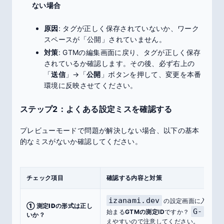
ない場合
原因
: タグが正しく保存されていないか、ワーク
スペースが「公開」されていません。
対策
: GTMの編集画面に戻り、タグが正しく保存
されているか確認します。その後、必ず右上の
「
送信
」→「
公開
」ボタンを押して、変更を本番
環境に反映させてください。
ステップ2：よくある設定ミスを確認する
プレビューモードで問題が解決しない場合、以下の基本
的なミスがないか確認してください。
チェック項目
確認する内容と対策
izanami.dev
の設定画面に入力し
① 測定IDの形式は正し
G-
始まる
GTMの測定ID
ですか？
から始
いか？
えやすいので注意してください。