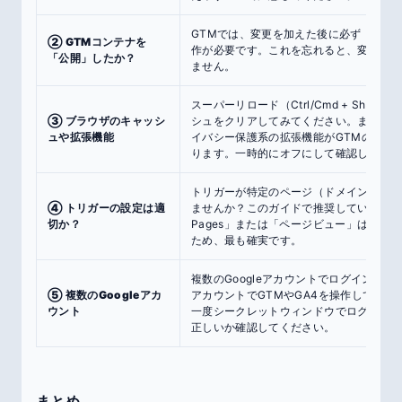
GTMでは、変更を加えた後に必ず「送信
② GTMコンテナを
作が必要です。これを忘れると、変更がサ
「公開」したか？
ません。
スーパーリロード（Ctrl/Cmd + Shift 
③ ブラウザのキャッシ
シュをクリアしてみてください。また、広
ュや拡張機能
イバシー保護系の拡張機能がGTMの動作
ります。一時的にオフにして確認しましょ
トリガーが特定のページ（ドメイン指定な
④ トリガーの設定は適
ませんか？このガイドで推奨している「Initializ
切か？
Pages」または「ページビュー」は、全
ため、最も確実です。
複数のGoogleアカウントでログインし
⑤ 複数のGoogleアカ
アカウントでGTMやGA4を操作している
ウント
一度シークレットウィンドウでログインし
正しいか確認してください。
まとめ