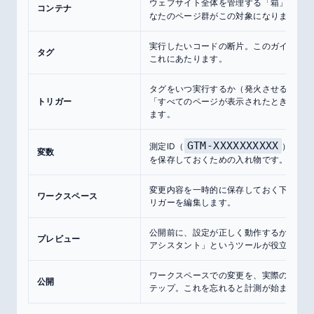
iz
ウェブサイト全体を管理する「箱」。
コンテナ
なたのページ群がこの対象になります。
実行したいコードの断片。このガイドでは「G
タグ
これにあたります。
タグをいつ実行するか（発火させるか）を
トリガー
「すべてのページが表示されたとき」とい
ます。
GTM-XXXXXXXXXX
測定ID（
）のよ
変数
を保存しておくための入れ物です。
変更内容を一時的に保存しておく下書き環
ワークスペース
リガーを編集します。
公開前に、設定が正しく動作するかをテス
プレビュー
アシスタント」というツールが役立ちます
ワークスペースでの変更を、実際のサイト
公開
テップ。これを忘れると計測が始まりませ