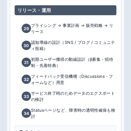
リリース・運用
プライシング → 事業計画 → 販売戦略 → リ
29
リース
認知導線の設計（SNS / ブログ / コミュニテ
30
ィ投稿）
初期ユーザー獲得の動線設計（β募集・招待
31
制・先着特典）
フィードバック受信機構（Discussions・フ
32
ォームなど）用意
サービス終了時のためデータのエクスポート
33
の検討
Statusページなど、障害時の透明性確保も検
34
討