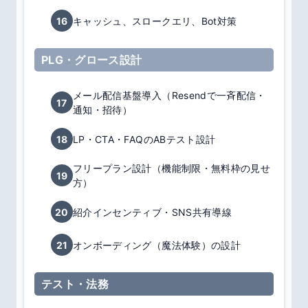
16
キャッシュ、スロークエリ、Bot対策
PLG・グロース設計
メール配信基盤導入（Resendで一斉配信・
17
通知・招待）
18
LP・CTA・FAQのABテスト設計
フリープラン設計（機能制限・無料枠の見せ
19
方）
20
紹介インセンティブ・SNS共有導線
21
オンボーディング（魔法体験）の設計
テスト・法務