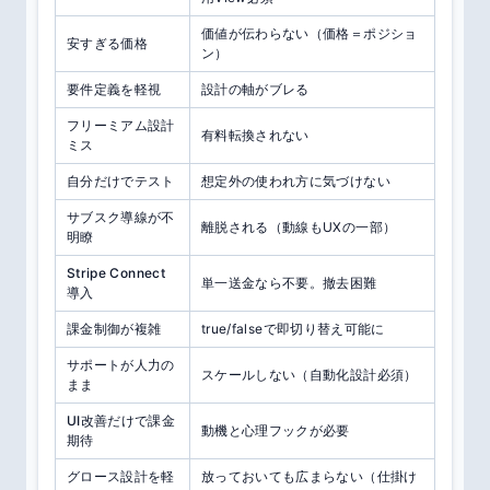
価値が伝わらない（価格＝ポジショ
安すぎる価格
ン）
要件定義を軽視
設計の軸がブレる
フリーミアム設計
有料転換されない
ミス
自分だけでテスト
想定外の使われ方に気づけない
サブスク導線が不
離脱される（動線もUXの一部）
明瞭
Stripe Connect
単一送金なら不要。撤去困難
導入
課金制御が複雑
true/falseで即切り替え可能に
サポートが人力の
スケールしない（自動化設計必須）
まま
UI改善だけで課金
動機と心理フックが必要
期待
グロース設計を軽
放っておいても広まらない（仕掛け