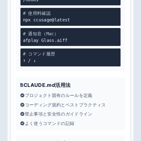
# 使用料確認
npx ccusage@latest
# 通知音（Mac）
afplay Glass.aiff
# コマンド履歴
↑ / ↓
CLAUDE.md活用法
プロジェクト固有のルールを定義
コーディング規約とベストプラクティス
禁止事項と安全性のガイドライン
よく使うコマンドの記録