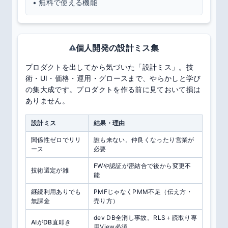
• 無料で使える機能
個人開発の設計ミス集
プロダクトを出してから気づいた「設計ミス」。技
術・UI・価格・運用・グロースまで、やらかしと学び
の集大成です。プロダクトを作る前に見ておいて損は
ありません。
設計ミス
結果・理由
関係性ゼロでリリ
誰も来ない。仲良くなったり営業が
ース
必要
FWや認証が密結合で後から変更不
技術選定が雑
能
継続利用ありでも
PMFじゃなくPMM不足（伝え方・
無課金
売り方）
dev DB全消し事故。RLS＋読取り専
AIがDB直叩き
用View必須