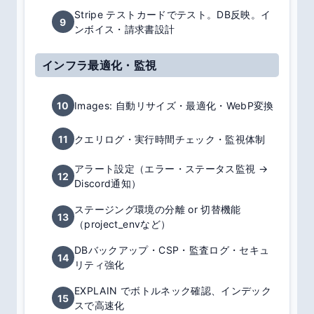
Stripe テストカードでテスト。DB反映。イ
9
ンボイス・請求書設計
インフラ最適化・監視
10
Images: 自動リサイズ・最適化・WebP変換
11
クエリログ・実行時間チェック・監視体制
アラート設定（エラー・ステータス監視 →
12
Discord通知）
ステージング環境の分離 or 切替機能
13
（project_envなど）
DBバックアップ・CSP・監査ログ・セキュ
14
リティ強化
EXPLAIN でボトルネック確認、インデック
15
スで高速化