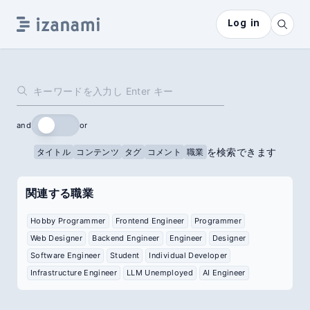
Log in
and
or
を検索できます
タイトル
コンテンツ
タグ
コメント
職業
関連する職業
Hobby Programmer
Frontend Engineer
Programmer
Web Designer
Backend Engineer
Engineer
Designer
Software Engineer
Student
Individual Developer
Infrastructure Engineer
LLM Unemployed
AI Engineer