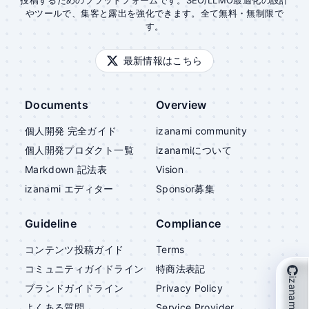
投稿するためのプラットフォームです。SEO/LLMO最適化の設計
やツールで、集客と露出を強化できます。全て無料・無制限で
す。
最新情報はこちら
Documents
Overview
個人開発 完全ガイド
izanami community
個人開発プロダクト一覧
izanami
について
Markdown 記法表
Vision
izanami
エディター
Sponsor募集
Guideline
Compliance
コンテンツ投稿ガイド
Terms
コミュニティガイドライン
特商法表記
izanami を支援
ブランドガイドライン
Privacy Policy
よくある質問
Service Provider