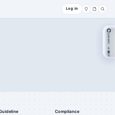
Log in
izanami を支援する
Guideline
Compliance