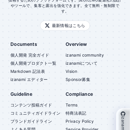
投稿するためのプラットフォームです。SEO/LLMO最適化の設計
やツールで、集客と露出を強化できます。全て無料・無制限で
す。
最新情報はこちら
Documents
Overview
個人開発 完全ガイド
izanami community
個人開発プロダクト一覧
izanami
について
Markdown 記法表
Vision
izanami
エディター
Sponsor募集
Guideline
Compliance
コンテンツ投稿ガイド
Terms
コミュニティガイドライン
特商法表記
izanami を支援
ブランドガイドライン
Privacy Policy
よくある質問
Service Provider