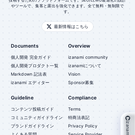
投稿するためのプラットフォームです。SEO/LLMO最適化の設計
やツールで、集客と露出を強化できます。全て無料・無制限で
す。
最新情報はこちら
Documents
Overview
個人開発 完全ガイド
izanami community
個人開発プロダクト一覧
izanami
について
Markdown 記法表
Vision
izanami
エディター
Sponsor募集
Guideline
Compliance
コンテンツ投稿ガイド
Terms
コミュニティガイドライン
特商法表記
izanami を支援
ブランドガイドライン
Privacy Policy
よくある質問
Service Provider