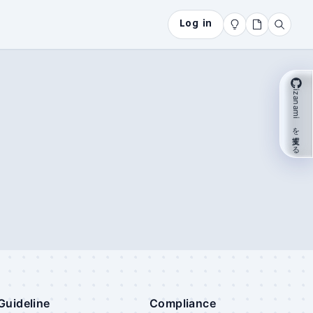
Log in
izanami を支援する
Guideline
Compliance