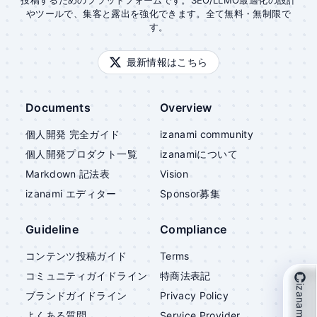
投稿するためのプラットフォームです。SEO/LLMO最適化の設計
やツールで、集客と露出を強化できます。全て無料・無制限で
す。
最新情報はこちら
Documents
Overview
個人開発 完全ガイド
izanami community
個人開発プロダクト一覧
izanami
について
Markdown 記法表
Vision
izanami
エディター
Sponsor募集
Guideline
Compliance
コンテンツ投稿ガイド
Terms
コミュニティガイドライン
特商法表記
izanami を支援
ブランドガイドライン
Privacy Policy
よくある質問
Service Provider