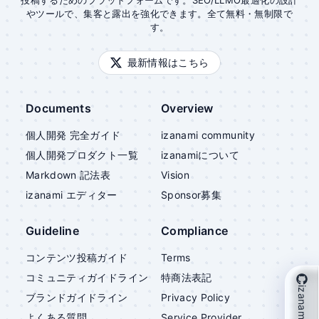
投稿するためのプラットフォームです。SEO/LLMO最適化の設計
やツールで、集客と露出を強化できます。全て無料・無制限で
す。
最新情報はこちら
Documents
Overview
個人開発 完全ガイド
izanami community
個人開発プロダクト一覧
izanami
について
Markdown 記法表
Vision
izanami
エディター
Sponsor募集
Guideline
Compliance
コンテンツ投稿ガイド
Terms
コミュニティガイドライン
特商法表記
izanami を支援
ブランドガイドライン
Privacy Policy
よくある質問
Service Provider