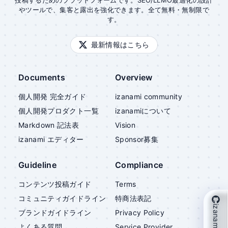
投稿するためのプラットフォームです。SEO/LLMO最適化の設計
やツールで、集客と露出を強化できます。全て無料・無制限で
す。
最新情報はこちら
Documents
Overview
個人開発 完全ガイド
izanami community
個人開発プロダクト一覧
izanami
について
Markdown 記法表
Vision
izanami
エディター
Sponsor募集
Guideline
Compliance
コンテンツ投稿ガイド
Terms
コミュニティガイドライン
特商法表記
izanami を支援
ブランドガイドライン
Privacy Policy
よくある質問
Service Provider