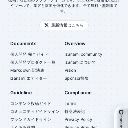
投稿するためのプラットフォームです。SEO/LLMO最適化の設計
やツールで、集客と露出を強化できます。全て無料・無制限で
す。
最新情報はこちら
Documents
Overview
個人開発 完全ガイド
izanami community
個人開発プロダクト一覧
izanami
について
Markdown 記法表
Vision
izanami
エディター
Sponsor募集
Guideline
Compliance
コンテンツ投稿ガイド
Terms
コミュニティガイドライン
特商法表記
izanami を支援
ブランドガイドライン
Privacy Policy
よくある質問
Service Provider