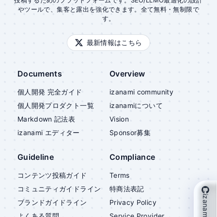
投稿するためのプラットフォームです。SEO/LLMO最適化の設計
やツールで、集客と露出を強化できます。全て無料・無制限で
す。
最新情報はこちら
Documents
Overview
個人開発 完全ガイド
izanami community
個人開発プロダクト一覧
izanami
について
Markdown 記法表
Vision
izanami
エディター
Sponsor募集
Guideline
Compliance
コンテンツ投稿ガイド
Terms
コミュニティガイドライン
特商法表記
izanami を支援
ブランドガイドライン
Privacy Policy
よくある質問
Service Provider