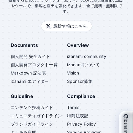
投稿するためのプラットフォームです。SEO/LLMO最適化の設計
やツールで、集客と露出を強化できます。全て無料・無制限で
す。
最新情報はこちら
Documents
Overview
個人開発 完全ガイド
izanami community
個人開発プロダクト一覧
izanami
について
Markdown 記法表
Vision
izanami
エディター
Sponsor募集
Guideline
Compliance
コンテンツ投稿ガイド
Terms
コミュニティガイドライン
特商法表記
izanami を支援
ブランドガイドライン
Privacy Policy
よくある質問
Service Provider