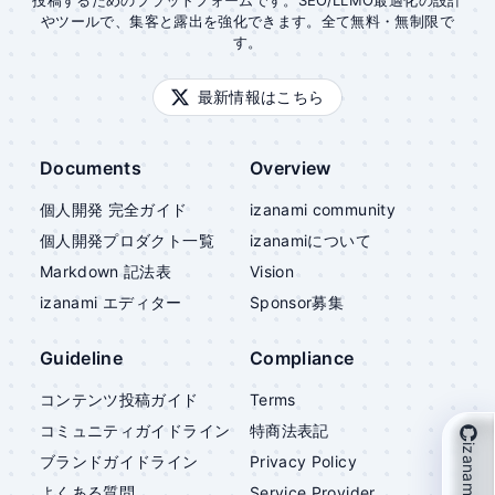
投稿するためのプラットフォームです。SEO/LLMO最適化の設計
やツールで、集客と露出を強化できます。全て無料・無制限で
す。
最新情報はこちら
Documents
Overview
個人開発 完全ガイド
izanami community
個人開発プロダクト一覧
izanami
について
Markdown 記法表
Vision
izanami
エディター
Sponsor募集
Guideline
Compliance
コンテンツ投稿ガイド
Terms
コミュニティガイドライン
特商法表記
izanami を支援
ブランドガイドライン
Privacy Policy
よくある質問
Service Provider