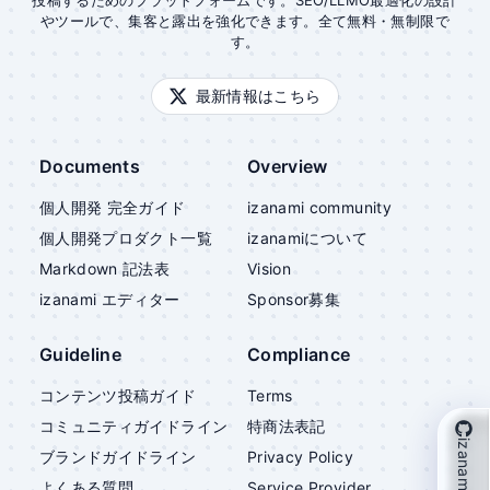
投稿するためのプラットフォームです。SEO/LLMO最適化の設計
やツールで、集客と露出を強化できます。全て無料・無制限で
す。
最新情報はこちら
Documents
Overview
個人開発 完全ガイド
izanami community
個人開発プロダクト一覧
izanami
について
Markdown 記法表
Vision
izanami
エディター
Sponsor募集
Guideline
Compliance
コンテンツ投稿ガイド
Terms
コミュニティガイドライン
特商法表記
izanami を支援
ブランドガイドライン
Privacy Policy
よくある質問
Service Provider