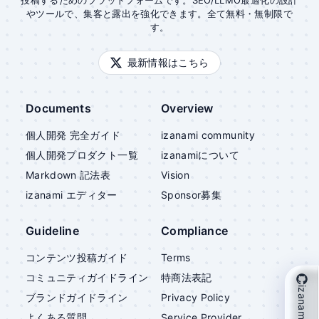
投稿するためのプラットフォームです。SEO/LLMO最適化の設計
やツールで、集客と露出を強化できます。全て無料・無制限で
す。
最新情報はこちら
Documents
Overview
個人開発 完全ガイド
izanami community
個人開発プロダクト一覧
izanami
について
Markdown 記法表
Vision
izanami
エディター
Sponsor募集
Guideline
Compliance
コンテンツ投稿ガイド
Terms
コミュニティガイドライン
特商法表記
izanami を支援
ブランドガイドライン
Privacy Policy
よくある質問
Service Provider