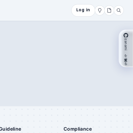
Log in
izanami を支援する
Guideline
Compliance