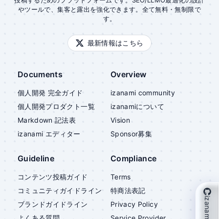
投稿するためのプラットフォームです。SEO/LLMO最適化の設計
やツールで、集客と露出を強化できます。全て無料・無制限で
す。
最新情報はこちら
Documents
Overview
個人開発 完全ガイド
izanami community
個人開発プロダクト一覧
izanami
について
Markdown 記法表
Vision
izanami
エディター
Sponsor募集
Guideline
Compliance
コンテンツ投稿ガイド
Terms
コミュニティガイドライン
特商法表記
izanami を支援
ブランドガイドライン
Privacy Policy
よくある質問
Service Provider