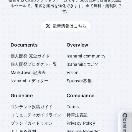
投稿するためのプラットフォームです。SEO/LLMO最適化の設計
やツールで、集客と露出を強化できます。全て無料・無制限で
す。
最新情報はこちら
Documents
Overview
個人開発 完全ガイド
izanami community
個人開発プロダクト一覧
izanami
について
Markdown 記法表
Vision
izanami
エディター
Sponsor募集
Guideline
Compliance
コンテンツ投稿ガイド
Terms
コミュニティガイドライン
特商法表記
izanami を支援
ブランドガイドライン
Privacy Policy
よくある質問
Service Provider