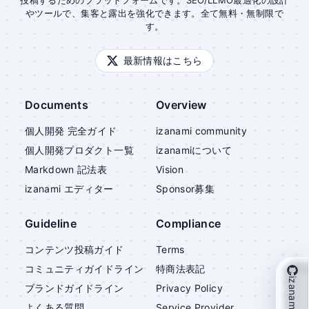
投稿するためのプラットフォームです。SEO/LLMO最適化の設計
やツールで、集客と露出を強化できます。全て無料・無制限で
す。
最新情報はこちら
Documents
Overview
個人開発 完全ガイド
izanami community
個人開発プロダクト一覧
izanami
について
Markdown 記法表
Vision
izanami
エディター
Sponsor募集
Guideline
Compliance
コンテンツ投稿ガイド
Terms
コミュニティガイドライン
特商法表記
izanami を支援
ブランドガイドライン
Privacy Policy
よくある質問
Service Provider