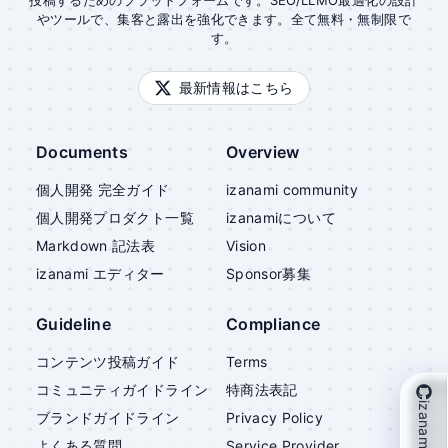
投稿するためのプラットフォームです。SEO/LLMO最適化の設計
やツールで、集客と露出を強化できます。全て無料・無制限で
す。
最新情報はこちら
Documents
Overview
個人開発 完全ガイド
izanami community
個人開発プロダクト一覧
izanami
について
Markdown 記法表
Vision
izanami
エディター
Sponsor募集
Guideline
Compliance
コンテンツ投稿ガイド
Terms
コミュニティガイドライン
特商法表記
izanami を支援
ブランドガイドライン
Privacy Policy
よくある質問
Service Provider