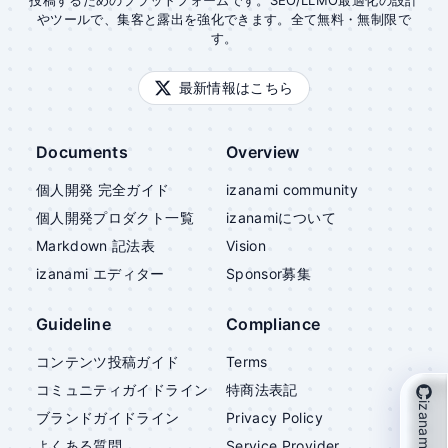
投稿するためのプラットフォームです。SEO/LLMO最適化の設計
やツールで、集客と露出を強化できます。全て無料・無制限で
す。
最新情報はこちら
Documents
Overview
個人開発 完全ガイド
izanami community
個人開発プロダクト一覧
izanami
について
Markdown 記法表
Vision
izanami
エディター
Sponsor募集
Guideline
Compliance
コンテンツ投稿ガイド
Terms
コミュニティガイドライン
特商法表記
izanami を支援
ブランドガイドライン
Privacy Policy
よくある質問
Service Provider