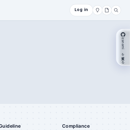
Log in
izanami を支援する
Guideline
Compliance