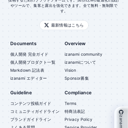
投稿するためのプラットフォームです。SEO/LLMO最適化の設計
やツールで、集客と露出を強化できます。全て無料・無制限で
す。
最新情報はこちら
Documents
Overview
個人開発 完全ガイド
izanami community
個人開発プロダクト一覧
izanami
について
Markdown 記法表
Vision
izanami
エディター
Sponsor募集
Guideline
Compliance
コンテンツ投稿ガイド
Terms
コミュニティガイドライン
特商法表記
izanami を支援
ブランドガイドライン
Privacy Policy
よくある質問
Service Provider