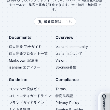
投稿するためのプラットフォームです。SEO/LLMO最適化の設計
やツールで、集客と露出を強化できます。全て無料・無制限で
す。
最新情報はこちら
Documents
Overview
個人開発 完全ガイド
izanami community
個人開発プロダクト一覧
izanami
について
Markdown 記法表
Vision
izanami
エディター
Sponsor募集
Guideline
Compliance
コンテンツ投稿ガイド
Terms
コミュニティガイドライン
特商法表記
izanami を支援
ブランドガイドライン
Privacy Policy
よくある質問
Service Provider