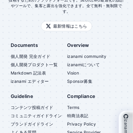
投稿するためのプラットフォームです。SEO/LLMO最適化の設計
やツールで、集客と露出を強化できます。全て無料・無制限で
す。
最新情報はこちら
Documents
Overview
個人開発 完全ガイド
izanami community
個人開発プロダクト一覧
izanami
について
Markdown 記法表
Vision
izanami
エディター
Sponsor募集
Guideline
Compliance
コンテンツ投稿ガイド
Terms
コミュニティガイドライン
特商法表記
izanami を支援
ブランドガイドライン
Privacy Policy
よくある質問
Service Provider