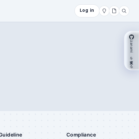
Log in
izanami を支援する
Guideline
Compliance