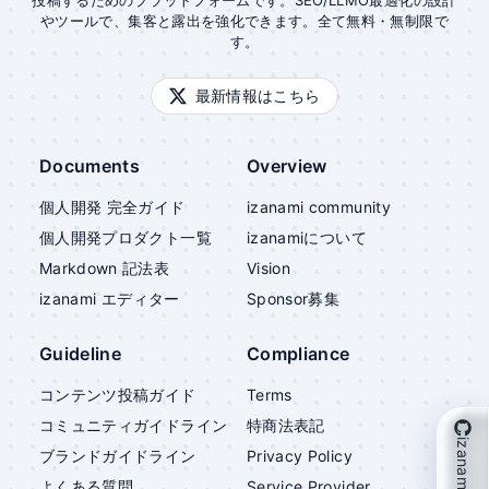
投稿するためのプラットフォームです。SEO/LLMO最適化の設計
やツールで、集客と露出を強化できます。全て無料・無制限で
す。
最新情報はこちら
Documents
Overview
個人開発 完全ガイド
izanami community
個人開発プロダクト一覧
izanami
について
Markdown 記法表
Vision
izanami
エディター
Sponsor募集
Guideline
Compliance
コンテンツ投稿ガイド
Terms
コミュニティガイドライン
特商法表記
izanami を支援
ブランドガイドライン
Privacy Policy
よくある質問
Service Provider