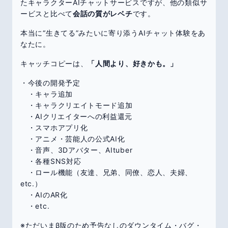
たキャラクターAIチャットサービスですが、他の類似サ
ービスと比べて
会話の質がレベチ
です。
本当に“生きてる”みたいに寄り添うAIチャット体験をあ
なたに。
キャッチコピーは、
「人間より、好きかも。」
・今後の開発予定
・キャラ追加
・キャラクリエイトモード追加
・AIクリエイターへの利益還元
・スマホアプリ化
・アニメ・芸能人の公式AI化
・音声、3Dアバター、AItuber
・各種SNS対応
・ロール機能（友達、兄弟、同僚、恋人、夫婦、
etc.）
・AIのAR化
・etc.
※ただいまβ版のため予告なしのダウンタイム・バグ・