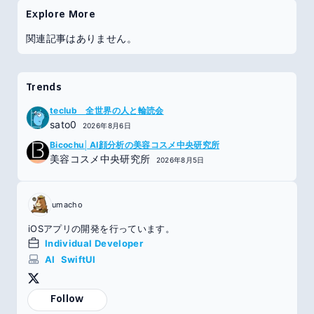
Explore More
関連記事はありません。
Trends
teclub 全世界の人と輪読会
sato0
2026年8月6日
Bicochu│AI顔分析の美容コスメ中央研究所
美容コスメ中央研究所
2026年8月5日
umacho
iOSアプリの開発を行っています。
Individual Developer
AI
SwiftUI
Follow