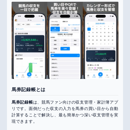
馬券記録帳とは
馬券記録帳
は、競馬ファン向けの収支管理・家計簿アプ
リです。面倒だった収支の入力を馬券の買い目から自動
計算することで解決し、最も簡単かつ深い収支管理を実
現できます。