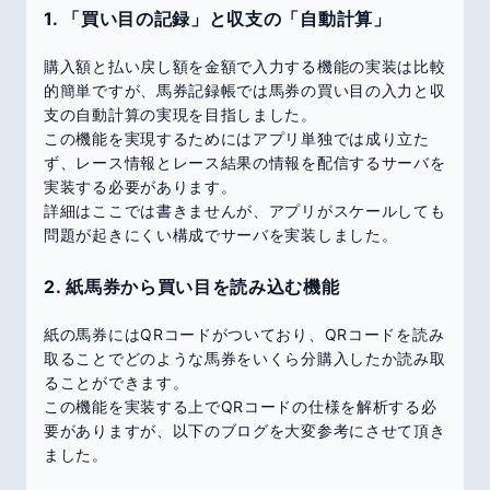
1. 「買い目の記録」と収支の「自動計算」
購入額と払い戻し額を金額で入力する機能の実装は比較
的簡単ですが、馬券記録帳では馬券の買い目の入力と収
支の自動計算の実現を目指しました。
この機能を実現するためにはアプリ単独では成り立た
ず、レース情報とレース結果の情報を配信するサーバを
実装する必要があります。
詳細はここでは書きませんが、アプリがスケールしても
問題が起きにくい構成でサーバを実装しました。
2. 紙馬券から買い目を読み込む機能
紙の馬券にはQRコードがついており、QRコードを読み
取ることでどのような馬券をいくら分購入したか読み取
ることができます。
この機能を実装する上でQRコードの仕様を解析する必
要がありますが、以下のブログを大変参考にさせて頂き
ました。