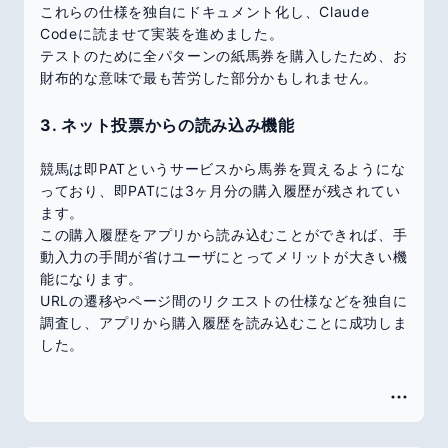
これらの仕様を独自にドキュメント化し、Claude
Codeに読ませて実装を進めました。
テストのために全パターンの紙馬券を購入したため、お
財布的な意味で最も苦労した部分かもしれません。
3. ネット投票からの読み込み機能
競馬は即PATというサービスから馬券を買えるようにな
っており、即PATには3ヶ月分の購入履歴が残されてい
ます。
この購入履歴をアプリから読み込むことができれば、手
動入力の手間が省けユーザにとってメリットが大きい機
能になります。
URLの遷移やページ間のリクエストの仕様などを独自に
調査し、アプリから購入履歴を読み込むことに成功しま
した。