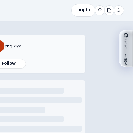
Log in
izanami を支援する
png kiyo
Follow