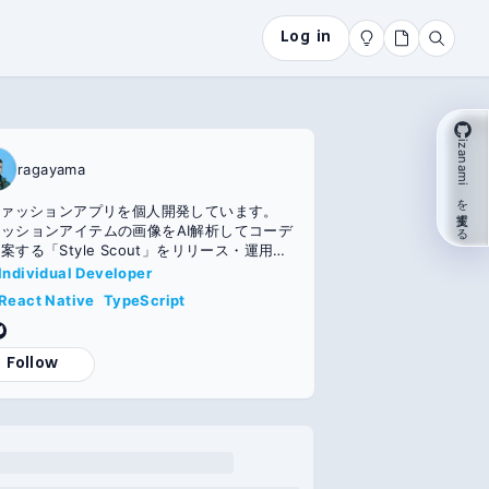
Log in
izanami を支援する
ragayama
ファッションアプリを個人開発しています。
ッションアイテムの画像をAI解析してコーデ
案する「Style Scout」をリリース・運用
 AIコーディングエージェントを活用しつ
Individual Developer
eact Native + TypeScript / FastAPI + Py
React Native
TypeScript
n / GPT-4 Vision API で構築。 企画→実装→
リース→運用まで一人で担当。
Follow