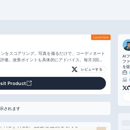
Launched
ョンをスコアリング。写真を撮るだけで、コーディネート
AI
で評価。改善ポイントも具体的にアドバイス。毎月3回ま
ファ
を提
レビューする
中。
つ、R
tho
isit Product
リ
示されます