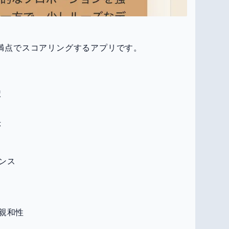
点満点でスコアリングするアプリです。
択
示
ンス
親和性