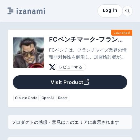
Log in
Launched
FCベンチマーク-フランチャイズの口コミサイト
FCベンチは、フランチャイズ業界の情
報非対称性を解消し、加盟検討者が正
しい判断をできる社会を作ることを目
レビューする
指しています。機能として、AIでの契
約書解析、契約書所持者のみが書ける
Visit Product
オーナーレビュー、レビューへの反論
権、加盟者の実データベースのスコア
リングサイト
Claude Code
OpenAI
React
プロダクトの感想・意見はこのエリアに表示されます