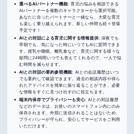
選べるAIパートナー機能
: 育児の悩みを相談できる
AIパートナーを複数のキャラクターから選択可能。
あなたに合ったパートナーと一緒なら、大変な育児
も楽しく乗り越えられます。新しい仲間も続々登場
予定です！
AIとの対話による育児に関する情報提供
: 深夜でも
早朝でも、気になった時にいつでもAIに質問できま
す。授乳や睡眠、離乳食など、育児に関する様々な
疑問に24時間いつでも答えてくれるので、一人で悩
む時間を減らせます。
AIとの対話の要約参照機能
: AIとの会話履歴はいつ
でも要約して確認できます。過去の相談内容や得ら
れたアドバイスを簡単に振り返ることができ、必要
な情報をすぐに見つけ出すのに役立ちます。
端末内保存でプライバシーも安心
: AIとの対話履歴
などのデータは、お使いのスマートフォン内にのみ
保存されます。外部に送信されることはないため、
プライバシーが守られ、安心してサービスをご利用
いただけます。