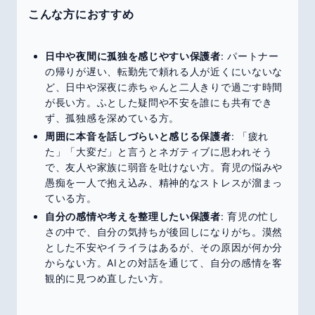
こんな方におすすめ
日中や夜間に孤独を感じやすい保護者
: パートナー
の帰りが遅い、転勤先で頼れる人が近くにいないな
ど、日中や深夜に赤ちゃんと二人きりで過ごす時間
が長い方。ふとした疑問や不安を誰にも共有でき
ず、孤独感を深めている方。
周囲に本音を話しづらいと感じる保護者
: 「疲れ
た」「大変だ」と言うとネガティブに思われそう
で、友人や家族に弱音を吐けない方。育児の悩みや
愚痴を一人で抱え込み、精神的なストレスが溜まっ
ている方。
自分の感情や考えを整理したい保護者
: 育児の忙し
さの中で、自分の気持ちが後回しになりがち。漠然
とした不安やイライラはあるが、その原因が何か分
からない方。AIとの対話を通じて、自分の感情を客
観的に見つめ直したい方。