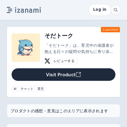
Log in
Launched
そだトーク
「そだトーク」は、育児中の保護者が
抱える日々の疑問や気持ちに寄り添う
AIチャットアプリです。「赤ちゃんが
レビューする
泣きやまない時、どんな対応の選択肢
がある？」「こんな気持ちになるのは
Visit Product
自分だけ？」など、日々の出来事や感
情をチャット形式で気軽にAIと対話で
きます。
AI
チャット
育児
プロダクトの感想・意見はこのエリアに表示されます