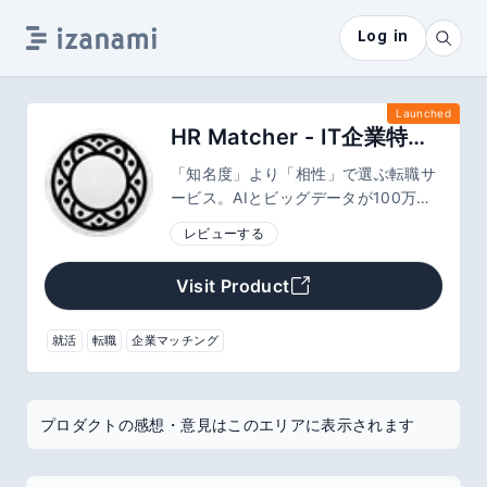
Log in
Launched
HR Matcher - IT企業特化型人材マッチング
「知名度」より「相性」で選ぶ転職サ
ービス。AIとビッグデータが100万件
以上の企業情報を分析し、あなたに本
レビューする
当にマッチする隠れた優良企業を提案
します。情報収集の手間を大幅に省
Visit Product
き、入社後のミスマッチを防止。たっ
た1分の価値観入力で、理想のキャリ
ア探しを無料で始めよう。
就活
転職
企業マッチング
プロダクトの感想・意見はこのエリアに表示されます