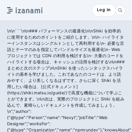
Log in
\n\n```\n\n### パフォーマンスの最適化\n\nShiki を効率的
に使用するためのポイントをご紹介します。\n\n- ハイライタ
ーインスタンスはシングルトンとして再利用する\n- 必要な言
語とテーマのみを指定してバンドルサイズを最適化\n- Web
プロジェクトでは CDN の利用を検討する\n- 大量のコードを
ハイライトする場合は、キャッシュの活用を検討する\n\n###
まとめと次のステップ\n\nShiki を使ったシンタックスハイラ
イトの基本を学びました。これであなたのコードは、より読
みやすく、より美しくなるはずです。さらに深く Shiki を活
用したい場合は、[公式ドキュメント]
(https://shiki.matsu.io/guide/)で高度な機能について学ぶこ
とができます。\n\n次は、実際のプロジェクトに Shiki を組み
込んで、素晴らしいドキュメントを作成してみましょう。
\n","author":
{"@type":"Person","name":"Nexyl","jobTitle":"Web
Designer","worksFor":
{"@type":"Organization","name":"npmrundev"},"knowsAbout"