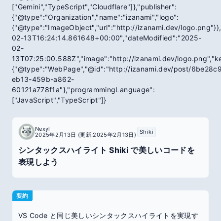
["Gemini","TypeScript","Cloudflare"]},"publisher":
{"@type":"Organization","name":"izanami","logo":
{"@type":"ImageObject","url":"http://izanami.dev/logo.png"}
02-13T16:24:14.861648+00:00","dateModified":"2025-
02-
13T07:25:00.588Z","image":"http://izanami.dev/logo.png","ke
{"@type":"WebPage","@id":"http://izanami.dev/post/6be28c
eb13-459b-a862-
60121a778f1a"},"programmingLanguage":
["JavaScript","TypeScript"]}
Nexyl
Shiki
2025年2月13日
(更新:2025年2月13日)
シンタックスハイライト Shiki で美しいコードを
表現しよう
要約
VS Code と同じ美しいシンタックスハイライトを実現す