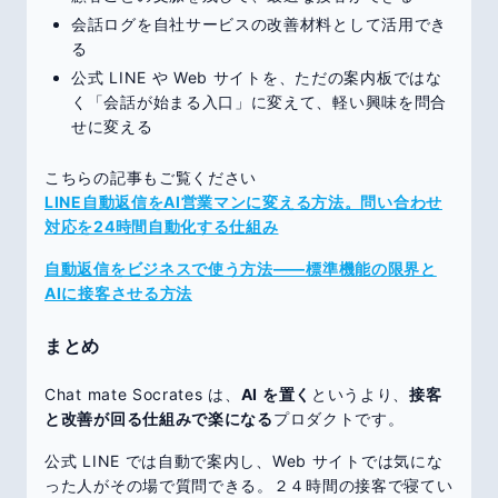
会話ログを自社サービスの改善材料として活用でき
る
公式 LINE や Web サイトを、ただの案内板ではな
く「会話が始まる入口」に変えて、軽い興味を問合
せに変える
こちらの記事もご覧ください
LINE自動返信をAI営業マンに変える方法。問い合わせ
対応を24時間自動化する仕組み
自動返信をビジネスで使う方法——標準機能の限界と
AIに接客させる方法
まとめ
Chat mate Socrates は、
AI を置く
というより、
接客
と改善が回る仕組みで楽になる
プロダクトです。
公式 LINE では自動で案内し、Web サイトでは気にな
った人がその場で質問できる。２４時間の接客で寝てい