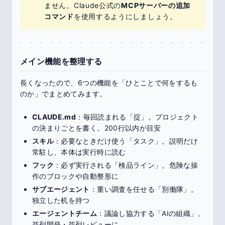
ません。Claude公式の
MCPサーバーの追加
コマンド
を使用するようにしましょう。
メイン機能を整理する
長くなったので、6つの機能を「ひとことで何をするも
のか」でまとめてみます。
CLAUDE.md
：毎回読まれる「掟」。プロジェクト
の決まりごとを書く。200行以内が目安
スキル
：必要なときだけ使う「タスク」。説明だけ
常駐し、本体は実行時に読む
フック
：必ず実行される「検品ライン」。危険な操
作のブロックや自動整形に
サブエージェント
：重い調査を任せる「別働隊」。
独立した机を持つ
エージェントチーム
：議論し協力する「AIの組織」。
並列開発・並列レビューに