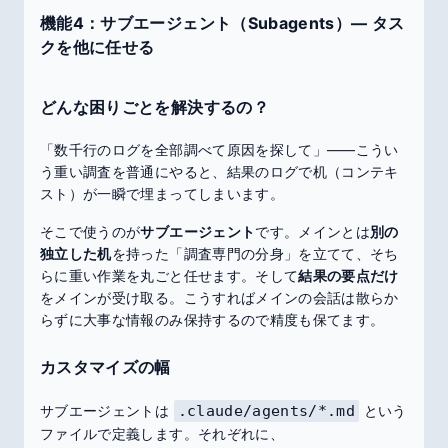
機能4：サブエージェント（Subagents）― タス
クを他に任せる
どんな困りごとを解決するの？
「数千行のログを全部調べて原因を探して」——こうい
う重い調査を普通にやると、結果のログで机（コンテキ
スト）が一瞬で埋まってしまいます。
そこで使うのが
サブエージェント
です。メインとは
別の
独立した机
を持った「調査専門の分身」を立てて、そち
らに重い作業を丸ごと任せます。そして
結果の要点だけ
をメインが受け取る。こうすればメインの会話は散らか
らずに大事な情報のみ保持するので精度も保てます。
カスタマイズの幅
サブエージェントは
.claude/agents/*.md
という
ファイルで定義します。それぞれに、