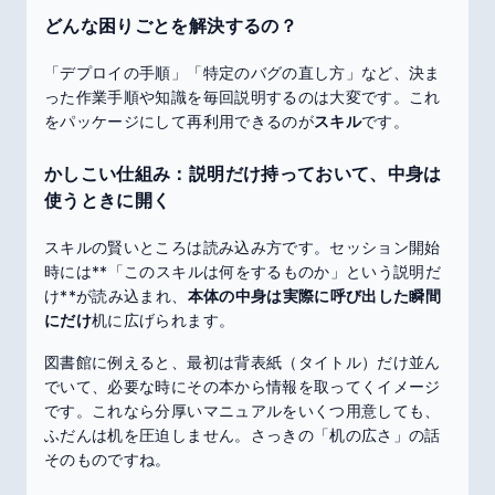
どんな困りごとを解決するの？
「デプロイの手順」「特定のバグの直し方」など、決ま
った作業手順や知識を毎回説明するのは大変です。これ
をパッケージにして再利用できるのが
スキル
です。
かしこい仕組み：説明だけ持っておいて、中身は
使うときに開く
スキルの賢いところは読み込み方です。セッション開始
時には**「このスキルは何をするものか」という説明だ
け**が読み込まれ、
本体の中身は実際に呼び出した瞬間
にだけ
机に広げられます。
図書館に例えると、最初は背表紙（タイトル）だけ並ん
でいて、必要な時にその本から情報を取ってくイメージ
です。これなら分厚いマニュアルをいくつ用意しても、
ふだんは机を圧迫しません。さっきの「机の広さ」の話
そのものですね。