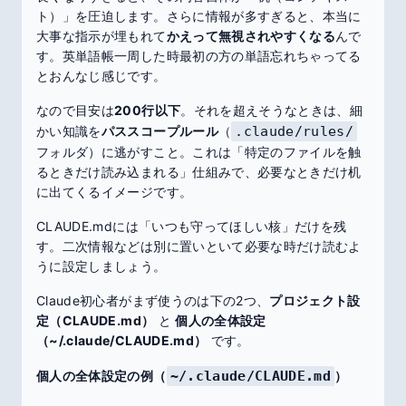
ト）」を圧迫します。さらに情報が多すぎると、本当に
大事な指示が埋もれて
かえって無視されやすくなる
んで
す。英単語帳一周した時最初の方の単語忘れちゃってる
とおんなじ感じです。
なので目安は
200行以下
。それを超えそうなときは、細
かい知識を
パススコープルール
（
.claude/rules/
フォルダ）に逃がすこと。これは「特定のファイルを触
るときだけ読み込まれる」仕組みで、必要なときだけ机
に出てくるイメージです。
CLAUDE.mdには「いつも守ってほしい核」だけを残
す。二次情報などは別に置いといて必要な時だけ読むよ
うに設定しましょう。
Claude初心者がまず使うのは下の2つ、
プロジェクト設
定（CLAUDE.md）
と
個人の全体設定
（~/.claude/CLAUDE.md）
です。
個人の全体設定の例（
~/.claude/CLAUDE.md
）