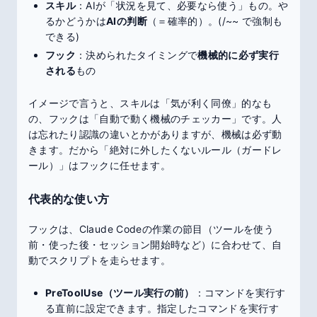
スキル
：AIが「状況を見て、必要なら使う」もの。や
るかどうかは
AIの判断
（＝確率的）。(/~~ で強制も
できる)
フック
：決められたタイミングで
機械的に必ず実行
される
もの
イメージで言うと、スキルは「気が利く同僚」的なも
の、フックは「自動で動く機械のチェッカー」です。人
は忘れたり認識の違いとかがありますが、機械は必ず動
きます。だから「絶対に外したくないルール（ガードレ
ール）」はフックに任せます。
代表的な使い方
フックは、Claude Codeの作業の節目（ツールを使う
前・使った後・セッション開始時など）に合わせて、自
動でスクリプトを走らせます。
PreToolUse（ツール実行の前）
：コマンドを実行す
る直前に設定できます。指定したコマンドを実行す