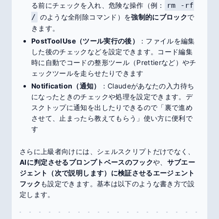
る前にチェックを入れ、危険な操作（例：
rm -rf
/
のような全削除コマンド）を
強制的にブロック
で
きます。
PostToolUse（ツール実行の後）
：ファイルを編集
した後のチェックなどを設定できます。コード編集
時に自動でコードの整形ツール（Prettierなど）やチ
ェックツールを走らせたりできます
Notification（通知）
：Claudeがあなたの入力待ち
になったときのチェックや処理を設定できます。デ
スクトップに通知を出したりできるので「裏で進め
させて、止まったら教えてもらう」使い方に便利で
す
さらに上級者向けには、シェルスクリプトだけでなく、
AIに判定させるプロンプトベースのフック
や、
サブエー
ジェント（次で説明します）に検証させるエージェント
フック
も設定できます。基本は以下のような書き方で設
定します。