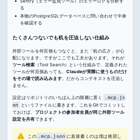
Sentry（エラー監視ツール）のエラーログを分析す
る
本物のPostgreSQLデータベースに問い合わせて中身
を確認する
たくさんつないでも机を圧迫しない仕組み
外部ツールを何百個もつなぐと、また「机の広さ」が心
配になります。ですがここでも工夫があります。それが
ツール検索
（Tool Search）という仕組みで、定義された
ツールが何百個あっても、
Claudeが実際に使うものだけ
をその場で読み込みます
。だからコンテキストを圧迫し
ません。
設定はリポジトリのいちばん上の階層に置く
.mcp.js
on
というファイルに書きます。これをGitでコミットし
ておけば、
プロジェクトの参加者全員が同じ外部ツール
設定を共有
できます。
この
.mcp.json
に直接書くのは僕は推奨し