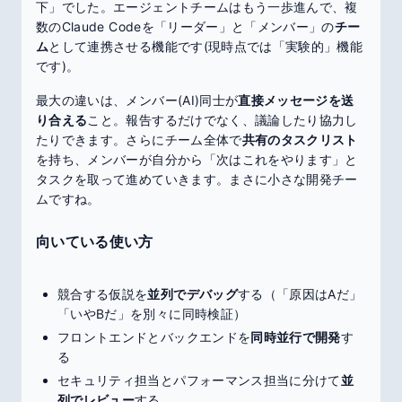
下」でした。エージェントチームはもう一歩進んで、複
数のClaude Codeを「リーダー」と「メンバー」の
チー
ム
として連携させる機能です(現時点では「実験的」機能
です)。
最大の違いは、メンバー(AI)同士が
直接メッセージを送
り合える
こと。報告するだけでなく、議論したり協力し
たりできます。さらにチーム全体で
共有のタスクリスト
を持ち、メンバーが自分から「次はこれをやります」と
タスクを取って進めていきます。まさに小さな開発チー
ムですね。
向いている使い方
競合する仮説を
並列でデバッグ
する（「原因はAだ」
「いやBだ」を別々に同時検証）
フロントエンドとバックエンドを
同時並行で開発
す
る
セキュリティ担当とパフォーマンス担当に分けて
並
列でレビュー
する