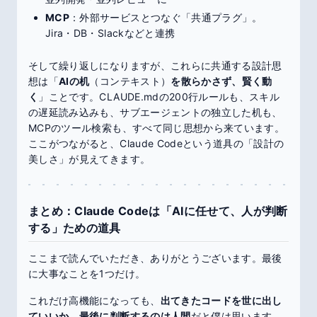
MCP
：外部サービスとつなぐ「共通プラグ」。
Jira・DB・Slackなどと連携
そして繰り返しになりますが、これらに共通する設計思
想は「
AIの机
（コンテキスト）
を散らかさず、賢く動
く
」ことです。CLAUDE.mdの200行ルールも、スキル
の遅延読み込みも、サブエージェントの独立した机も、
MCPのツール検索も、すべて同じ思想から来ています。
ここがつながると、Claude Codeという道具の「設計の
美しさ」が見えてきます。
まとめ：Claude Codeは「AIに任せて、人が判断
する」ための道具
ここまで読んでいただき、ありがとうございます。最後
に大事なことを1つだけ。
これだけ高機能になっても、
出てきたコードを世に出し
ていいか、最後に判断するのは人間
だと僕は思います。