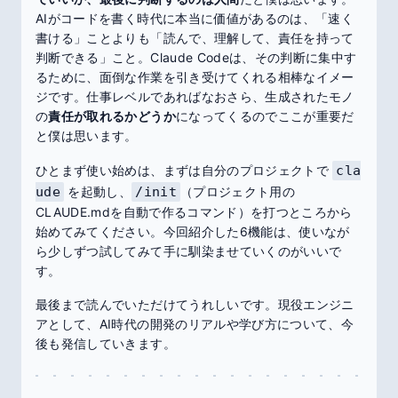
AIがコードを書く時代に本当に価値があるのは、「速く
書ける」ことよりも「読んで、理解して、責任を持って
判断できる」こと。Claude Codeは、その判断に集中す
るために、面倒な作業を引き受けてくれる相棒なイメー
ジです。仕事レベルであればなおさら、生成されたモノ
の
責任が取れるかどうか
になってくるのでここが重要だ
と僕は思います。
ひとまず使い始めは、まずは自分のプロジェクトで
cla
ude
を起動し、
/init
（プロジェクト用の
CLAUDE.mdを自動で作るコマンド）を打つところから
始めてみてください。今回紹介した6機能は、使いなが
ら少しずつ試してみて手に馴染ませていくのがいいで
す。
最後まで読んでいただけてうれしいです。現役エンジニ
アとして、AI時代の開発のリアルや学び方について、今
後も発信していきます。