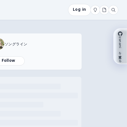
Log in
izanami を支援する
ソングライン
Follow