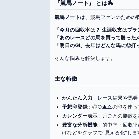
『競馬ノート』 とは🏇
競馬ノート
は、競馬ファンのための
「今月の回収率は？ 生涯収支はプラ
「あのレースどの馬を買って勝った
「明日のGⅠ、去年はどんな馬に◎打
そんな悩みを解決します。
主な特徴
かんたん入力
: レース結果や馬
予想印登録
: ◎○▲△の印を使
カレンダー表示
: 月ごとの勝敗
豊富な分析機能
: 的中率・回収
けなどをグラフで“見える化”しま