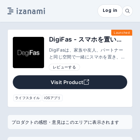
Log in
Launched
DigiFas - スマホを置いて、一緒の時間を取り戻す
DigiFasは、家族や友人、パートナー
と同じ空間で一緒にスマホを置き、会
話・食事・散歩・読書など目の前の時
レビューする
間を取り戻すためのiOSアプリです。
制限や監視ではなく、近くの人と始め
Visit Product
るデジタルデトックス体験をつくりま
す。
ライフスタイル
iOSアプリ
プロダクトの感想・意見はこのエリアに表示されます