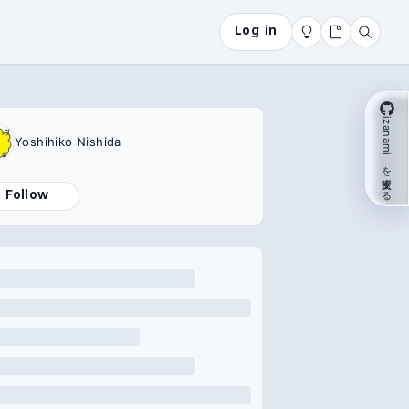
Log in
izanami を支援する
Yoshihiko Nishida
Follow