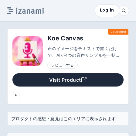
Log in
Launched
Koe Canvas
声のイメージをテキストで書くだけ
で、AIが4つの音声サンプルを一括生
成。気に入った声はワンクリックで保
レビューする
存して読み上げや音声会話に使えま
す。録音した声の雰囲気を再現する
Visit Product
Voice Clone機能も搭載。ブラウザだ
けで完結、GPU不要。
AI
プロダクトの感想・意見はこのエリアに表示されます