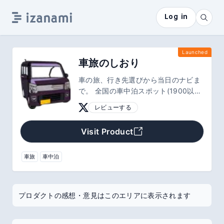
Log in
Launched
車旅のしおり
車の旅、行き先選びから当日のナビま
で。 全国の車中泊スポット(1900以
上）をトイレ・入浴施設・安全性・静
レビューする
けさといった「泊まる人目線」の情報
つきで検索。気になったスポットはワ
Visit Product
ンタップで旅程に追加。 当日は
Android Auto・Apple CarPlay でその
ままナビへ。
車旅
車中泊
プロダクトの感想・意見はこのエリアに表示されます