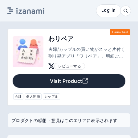
Log in
Launched
わりペア
夫婦/カップルの買い物がスッと片付く
割り勘アプリ「ワリペア」。明細ごと
にA/B/2人を切替、内税/外税や割引込
レビューする
みで即計算。未精算の合計と内訳も一
目で、電卓いらず、精算忘れも防げ
Visit Product
る。無料10件で今すぐ試せる。
会計
個人開発
カップル
プロダクトの感想・意見はこのエリアに表示されます