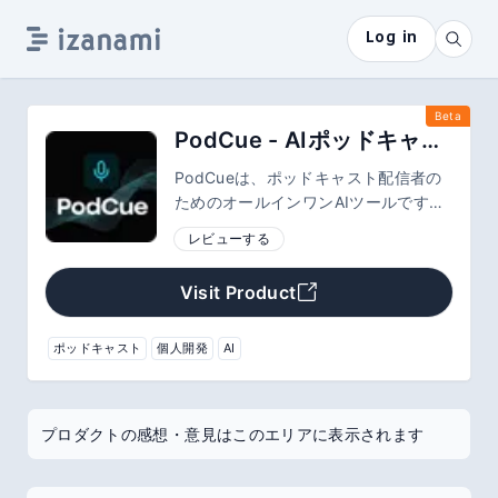
Log in
Beta
PodCue - AIポッドキャスト文字起こし・チャプター生成ツール
PodCueは、ポッドキャスト配信者の
ためのオールインワンAIツールです。
最新のAIモデルを使用し、多人数会話
レビューする
の正確な文字起こしから、トピックご
とのチャプター生成までを全自動化。
Visit Product
カラオケ字幕付きのWebプレイヤーで
の共有や、ブログ用テキストの書き出
しもワンクリックで行えます。
ポッドキャスト
個人開発
AI
プロダクトの感想・意見はこのエリアに表示されます