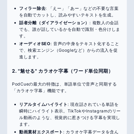
フィラー除去
: 「えー」「あー」などの不要な言葉
を自動でカットし、読みやすいテキストを生成。
話者分離（ダイアライゼーション）
: 複数人の会話
でも、誰が話しているかを自動で識別・色分けしま
す。
オーディオSEO
: 音声の中身をテキスト化すること
で、検索エンジン（Googleなど）からの流入を促
進します。
2. "魅せる" カラオケ字幕（ワード単位同期）
PodCueの最大の特徴は、単語単位で音声と同期する
「カラオケ字幕」機能です。
リアルタイムハイライト
: 現在話されている単語を
瞬時にハイライト表示。TikTokやInstagramのリー
ル動画のような、視覚的に惹きつける字幕を実現し
ます。
動画素材エクスポート
: カラオケ字幕データを含ん