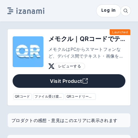
Log in
Launched
メモクル｜QRコードでテキストと画像を簡単に受け渡し
メモクルはPCからスマートフォンな
ど、デバイス間でテキスト・画像を簡
単に転送するためのサービスです。 貼
レビューする
り付けた瞬時にQRコードを生成し、
簡単に共有できます。入力されたデー
Visit Product
タは暗号化され、サーバーに1時間だ
け保存された後、自動的に削除されま
す。
QRコード
ファイル受け渡し
QRコードリーダー
プロダクトの感想・意見はこのエリアに表示されます