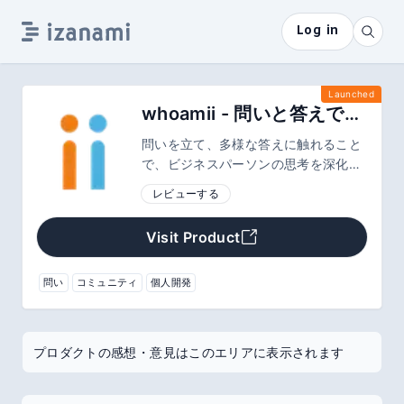
Log in
Launched
whoamii - 問いと答えで繋がる、思考のコミュニティ
問いを立て、多様な答えに触れること
で、ビジネスパーソンの思考を深化さ
せるコミュニティ。キャリアやリーダ
レビューする
ーシップの転機に直面する人が、自己
への問いと他者の視座を通じて、成長
Visit Product
を加速させるプラットフォームです。
問い
コミュニティ
個人開発
プロダクトの感想・意見はこのエリアに表示されます