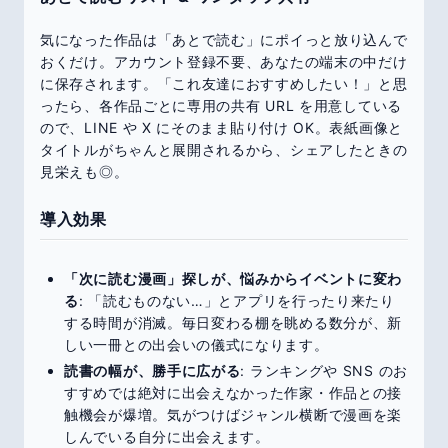
気になった作品は「あとで読む」にポイっと放り込んで
おくだけ。アカウント登録不要、あなたの端末の中だけ
に保存されます。「これ友達におすすめしたい！」と思
ったら、各作品ごとに専用の共有 URL を用意している
ので、LINE や X にそのまま貼り付け OK。表紙画像と
タイトルがちゃんと展開されるから、シェアしたときの
見栄えも◎。
導入効果
「次に読む漫画」探しが、悩みからイベントに変わ
る
: 「読むものない…」とアプリを行ったり来たり
する時間が消滅。毎日変わる棚を眺める数分が、新
しい一冊との出会いの儀式になります。
読書の幅が、勝手に広がる
: ランキングや SNS のお
すすめでは絶対に出会えなかった作家・作品との接
触機会が爆増。気がつけばジャンル横断で漫画を楽
しんでいる自分に出会えます。