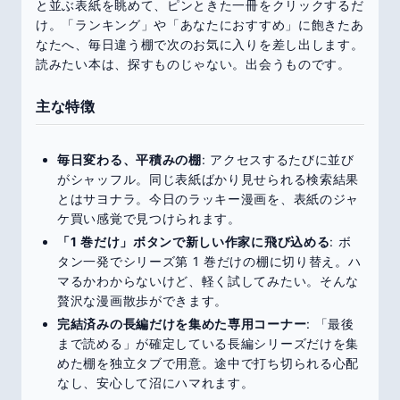
と並ぶ表紙を眺めて、ピンときた一冊をクリックするだ
け。「ランキング」や「あなたにおすすめ」に飽きたあ
なたへ、毎日違う棚で次のお気に入りを差し出します。
読みたい本は、探すものじゃない。出会うものです。
主な特徴
毎日変わる、平積みの棚
: アクセスするたびに並び
がシャッフル。同じ表紙ばかり見せられる検索結果
とはサヨナラ。今日のラッキー漫画を、表紙のジャ
ケ買い感覚で見つけられます。
「1 巻だけ」ボタンで新しい作家に飛び込める
: ボ
タン一発でシリーズ第 1 巻だけの棚に切り替え。ハ
マるかわからないけど、軽く試してみたい。そんな
贅沢な漫画散歩ができます。
完結済みの長編だけを集めた専用コーナー
: 「最後
まで読める」が確定している長編シリーズだけを集
めた棚を独立タブで用意。途中で打ち切られる心配
なし、安心して沼にハマれます。