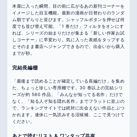
本屋に入った瞬間、目の前に広がるあの新刊コーナーを
イメージした目玉機能。最新の漫画が日替わりのランダ
ム順でずらりと並びます。シャッフルボタンを押せば何
度でも並び替え可能。「1 巻だけ」フィルタをオンにす
れば、シリーズの始まりだけが集まる「新しい作家お試
しコーナー」に早変わり。気に入った表紙をタップする
とそのまま書店へジャンプできるので、出会いから購入
までが秒。
完結長編棚
「最後まで読めることが確定している長編だけ」を集め
た、ちょっと珍しい専用棚です。30 巻以上の完結シリ
ーズが約 560 作品。「みんなが知ってる名作」だけで
なく、「知る人ぞ知る隠れ名作」までフラットに並ぶの
で、ランキングサイトでは絶対に出会えない作品とぶつ
かれます。連休に一気読みする沼候補、ここで見つけて
ください。
あとで読むリスト & ワンタップ共有