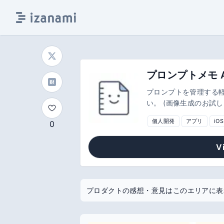
プロンプトメモ A
プロンプトを管理する
い。 (画像生成のお試
個人開発
アプリ
iOS
0
V
プロダクトの感想・意見はこのエリアに表