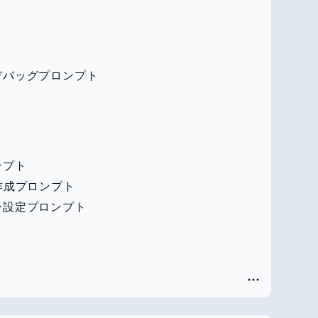
ト
デバッグプロンプト
ト
ンプト
作成プロンプト
ー設定プロンプト